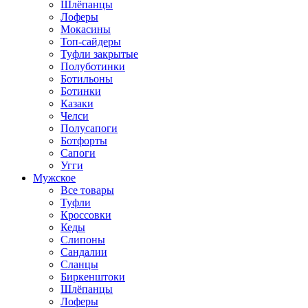
Шлёпанцы
Лоферы
Мокасины
Топ-сайдеры
Туфли закрытые
Полуботинки
Ботильоны
Ботинки
Казаки
Челси
Полусапоги
Ботфорты
Сапоги
Угги
Мужское
Все товары
Туфли
Кроссовки
Кеды
Слипоны
Сандалии
Сланцы
Биркенштоки
Шлёпанцы
Лоферы