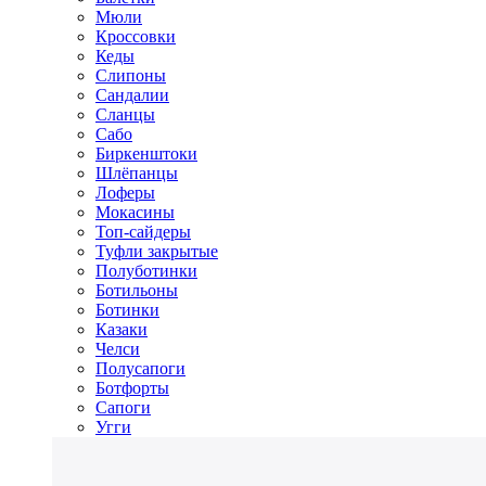
Мюли
Кроссовки
Кеды
Слипоны
Сандалии
Сланцы
Сабо
Биркенштоки
Шлёпанцы
Лоферы
Мокасины
Топ-сайдеры
Туфли закрытые
Полуботинки
Ботильоны
Ботинки
Казаки
Челси
Полусапоги
Ботфорты
Сапоги
Угги