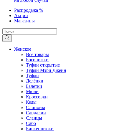
на любой случай
Распродажа %
Акции
Магазины
Женское
Все товары
Босоножки
Туфли открытые
Туфли Мэри Джейн
Туфли
Делёнки
Балетки
Мюли
Кроссовки
Кеды
Слипоны
Сандалии
Сланцы
Сабо
Биркенштоки