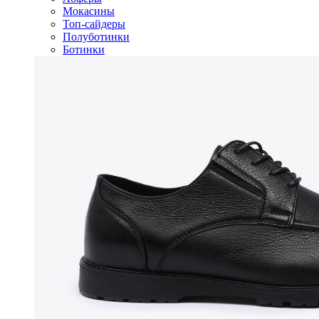
Мокасины
Топ-сайдеры
Полуботинки
Ботинки