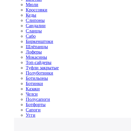
Мюли
Кроссовки
Кеды
Слипоны
Сандалии
Сланцы
Сабо
Биркенштоки
Шлёпанцы
Лоферы
Мокасины
Топ-сайдеры
Туфли закрытые
Полуботинки
Ботильоны
Ботинки
Казаки
Челси
Полусапоги
Ботфорты
Сапоги
Угги