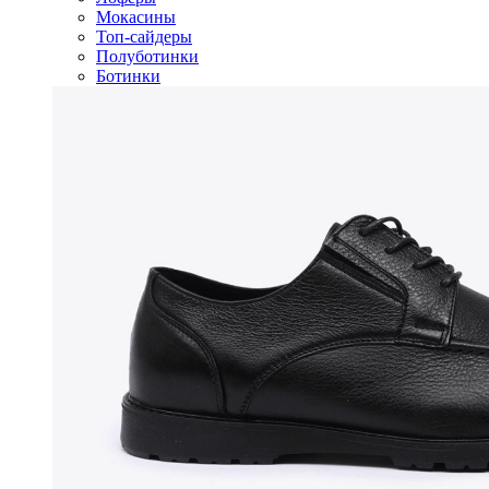
Мокасины
Топ-сайдеры
Полуботинки
Ботинки