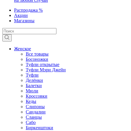
на любой случай
Распродажа %
Акции
Магазины
Женское
Все товары
Босоножки
Туфли открытые
Туфли Мэри Джейн
Туфли
Делёнки
Балетки
Мюли
Кроссовки
Кеды
Слипоны
Сандалии
Сланцы
Сабо
Биркенштоки