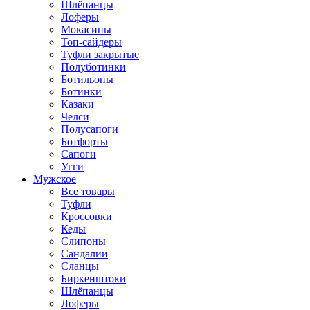
Шлёпанцы
Лоферы
Мокасины
Топ-сайдеры
Туфли закрытые
Полуботинки
Ботильоны
Ботинки
Казаки
Челси
Полусапоги
Ботфорты
Сапоги
Угги
Мужское
Все товары
Туфли
Кроссовки
Кеды
Слипоны
Сандалии
Сланцы
Биркенштоки
Шлёпанцы
Лоферы