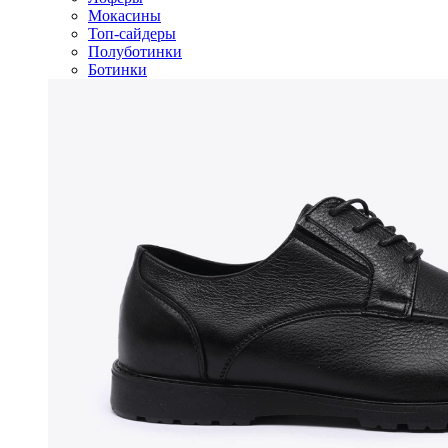
Мокасины
Топ-сайдеры
Полуботинки
Ботинки