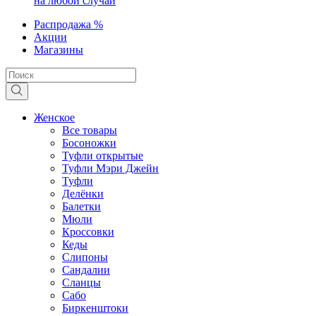
на любой случай
Распродажа %
Акции
Магазины
Женское
Все товары
Босоножки
Туфли открытые
Туфли Мэри Джейн
Туфли
Делёнки
Балетки
Мюли
Кроссовки
Кеды
Слипоны
Сандалии
Сланцы
Сабо
Биркенштоки