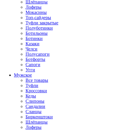
Шлёпанцы
Лоферы
Мокасины
Топ-сайдеры
Туфли закрытые
Полуботинки
Ботильоны
Ботинки
Казаки
Челси
Полусапоги
Ботфорты
Сапоги
Угги
Мужское
Все товары
Туфли
Кроссовки
Кеды
Слипоны
Сандалии
Сланцы
Биркенштоки
Шлёпанцы
Лоферы