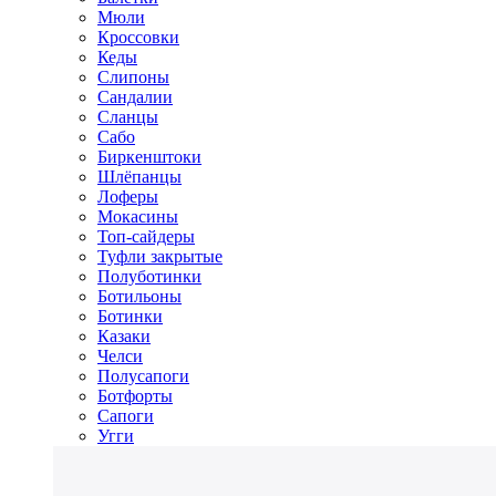
Мюли
Кроссовки
Кеды
Слипоны
Сандалии
Сланцы
Сабо
Биркенштоки
Шлёпанцы
Лоферы
Мокасины
Топ-сайдеры
Туфли закрытые
Полуботинки
Ботильоны
Ботинки
Казаки
Челси
Полусапоги
Ботфорты
Сапоги
Угги