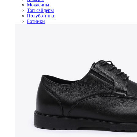
Мокасины
Топ-сайдеры
Полуботинки
Ботинки