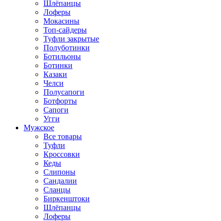
Шлёпанцы
Лоферы
Мокасины
Топ-сайдеры
Туфли закрытые
Полуботинки
Ботильоны
Ботинки
Казаки
Челси
Полусапоги
Ботфорты
Сапоги
Угги
Мужское
Все товары
Туфли
Кроссовки
Кеды
Слипоны
Сандалии
Сланцы
Биркенштоки
Шлёпанцы
Лоферы