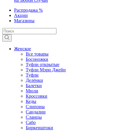
на любой случай
Распродажа %
Акции
Магазины
Женское
Все товары
Босоножки
Туфли открытые
Туфли Мэри Джейн
Туфли
Делёнки
Балетки
Мюли
Кроссовки
Кеды
Слипоны
Сандалии
Сланцы
Сабо
Биркенштоки