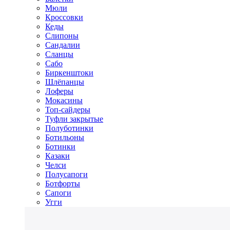
Мюли
Кроссовки
Кеды
Слипоны
Сандалии
Сланцы
Сабо
Биркенштоки
Шлёпанцы
Лоферы
Мокасины
Топ-сайдеры
Туфли закрытые
Полуботинки
Ботильоны
Ботинки
Казаки
Челси
Полусапоги
Ботфорты
Сапоги
Угги