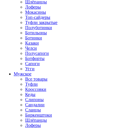
Шлёпанцы
Лоферы
Мокасины
Топ-сайдеры
Туфли закрытые
Полуботинки
Ботильоны
Ботинки
Казаки
Челси
Полусапоги
Ботфорты
Сапоги
Угги
Мужское
Все товары
Туфли
Кроссовки
Кеды
Слипоны
Сандалии
Сланцы
Биркенштоки
Шлёпанцы
Лоферы