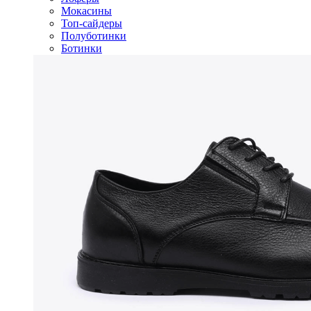
Мокасины
Топ-сайдеры
Полуботинки
Ботинки