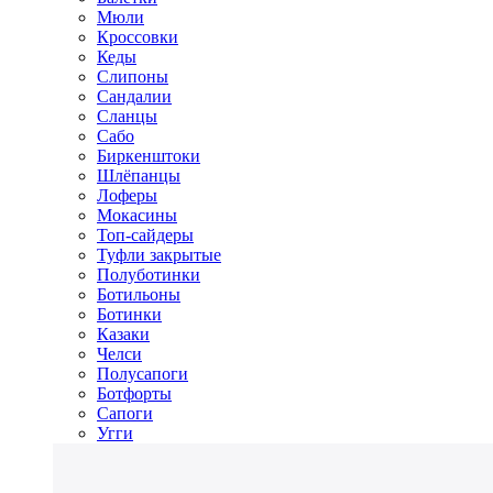
Мюли
Кроссовки
Кеды
Слипоны
Сандалии
Сланцы
Сабо
Биркенштоки
Шлёпанцы
Лоферы
Мокасины
Топ-сайдеры
Туфли закрытые
Полуботинки
Ботильоны
Ботинки
Казаки
Челси
Полусапоги
Ботфорты
Сапоги
Угги