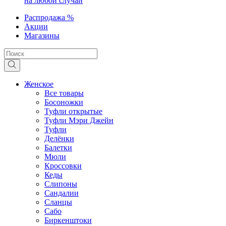
на любой случай
Распродажа %
Акции
Магазины
Женское
Все товары
Босоножки
Туфли открытые
Туфли Мэри Джейн
Туфли
Делёнки
Балетки
Мюли
Кроссовки
Кеды
Слипоны
Сандалии
Сланцы
Сабо
Биркенштоки