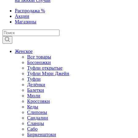
на любой случай
Распродажа %
Акции
Магазины
Женское
Все товары
Босоножки
Туфли открытые
Туфли Мэри Джейн
Туфли
Делёнки
Балетки
Мюли
Кроссовки
Кеды
Слипоны
Сандалии
Сланцы
Сабо
Биркенштоки