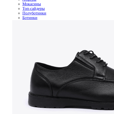
Мокасины
Топ-сайдеры
Полуботинки
Ботинки