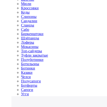
Мюли
Кроссовки
Кеды
Слипоны
Сандалии
Сланцы
Сабо
Биркенштоки
Шлёпанцы
Лоферы
Мокасины
Топ-сайдеры
Туфли закрытые
Полуботинки
Ботильоны
Ботинки
Казаки
Челси
Полусапоги
Ботфорты
Сапоги
Угги