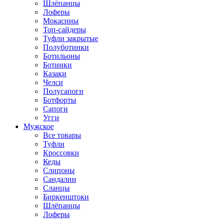
Шлёпанцы
Лоферы
Мокасины
Топ-сайдеры
Туфли закрытые
Полуботинки
Ботильоны
Ботинки
Казаки
Челси
Полусапоги
Ботфорты
Сапоги
Угги
Мужское
Все товары
Туфли
Кроссовки
Кеды
Слипоны
Сандалии
Сланцы
Биркенштоки
Шлёпанцы
Лоферы