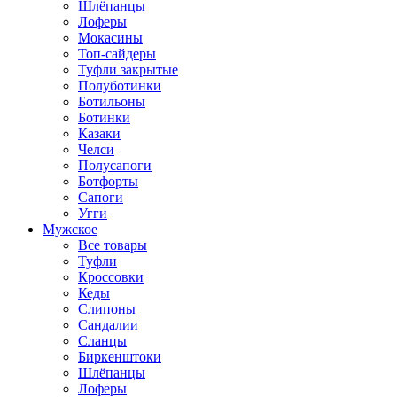
Шлёпанцы
Лоферы
Мокасины
Топ-сайдеры
Туфли закрытые
Полуботинки
Ботильоны
Ботинки
Казаки
Челси
Полусапоги
Ботфорты
Сапоги
Угги
Мужское
Все товары
Туфли
Кроссовки
Кеды
Слипоны
Сандалии
Сланцы
Биркенштоки
Шлёпанцы
Лоферы