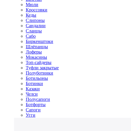
Мюли
Кроссовки
Кеды
Слипоны
Сандалии
Сланцы
Сабо
Биркенштоки
Шлёпанцы
Лоферы
Мокасины
Топ-сайдеры
Туфли закрытые
Полуботинки
Ботильоны
Ботинки
Казаки
Челси
Полусапоги
Ботфорты
Сапоги
Угги