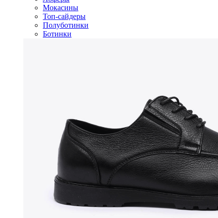
Мокасины
Топ-сайдеры
Полуботинки
Ботинки