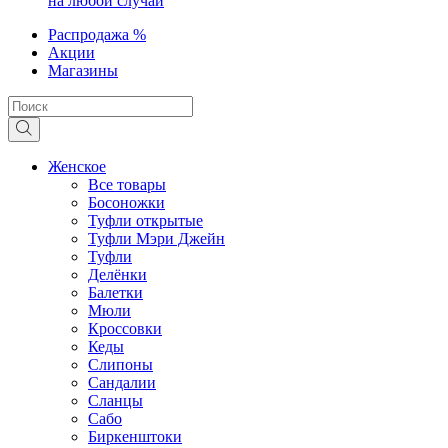
на любой случай
Распродажа %
Акции
Магазины
Женское
Все товары
Босоножки
Туфли открытые
Туфли Мэри Джейн
Туфли
Делёнки
Балетки
Мюли
Кроссовки
Кеды
Слипоны
Сандалии
Сланцы
Сабо
Биркенштоки