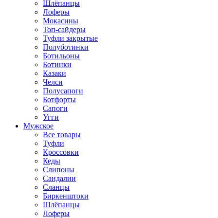
Шлёпанцы
Лоферы
Мокасины
Топ-сайдеры
Туфли закрытые
Полуботинки
Ботильоны
Ботинки
Казаки
Челси
Полусапоги
Ботфорты
Сапоги
Угги
Мужское
Все товары
Туфли
Кроссовки
Кеды
Слипоны
Сандалии
Сланцы
Биркенштоки
Шлёпанцы
Лоферы