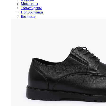
Мокасины
Топ-сайдеры
Полуботинки
Ботинки