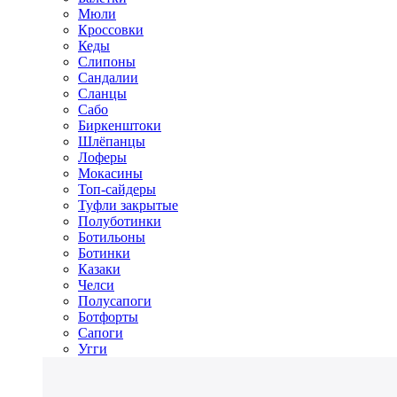
Мюли
Кроссовки
Кеды
Слипоны
Сандалии
Сланцы
Сабо
Биркенштоки
Шлёпанцы
Лоферы
Мокасины
Топ-сайдеры
Туфли закрытые
Полуботинки
Ботильоны
Ботинки
Казаки
Челси
Полусапоги
Ботфорты
Сапоги
Угги