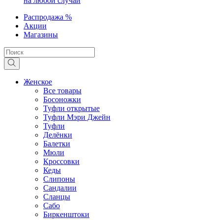
на любой случай
Распродажа %
Акции
Магазины
Женское
Все товары
Босоножки
Туфли открытые
Туфли Мэри Джейн
Туфли
Делёнки
Балетки
Мюли
Кроссовки
Кеды
Слипоны
Сандалии
Сланцы
Сабо
Биркенштоки