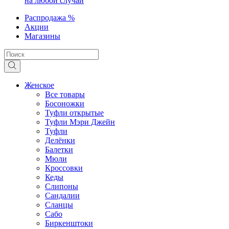
на любой случай
Распродажа %
Акции
Магазины
Женское
Все товары
Босоножки
Туфли открытые
Туфли Мэри Джейн
Туфли
Делёнки
Балетки
Мюли
Кроссовки
Кеды
Слипоны
Сандалии
Сланцы
Сабо
Биркенштоки