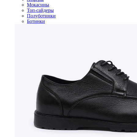
Мокасины
Топ-сайдеры
Полуботинки
Ботинки