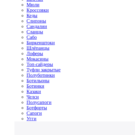
Мюли
Кроссовки
Кеды
Слипоны
Сандалии
Сланцы
Сабо
Биркенштоки
Шлёпанцы
Лоферы
Мокасины
Топ-сайдеры
Туфли закрытые
Полуботинки
Ботильоны
Ботинки
Казаки
Челси
Полусапоги
Ботфорты
Сапоги
Угги