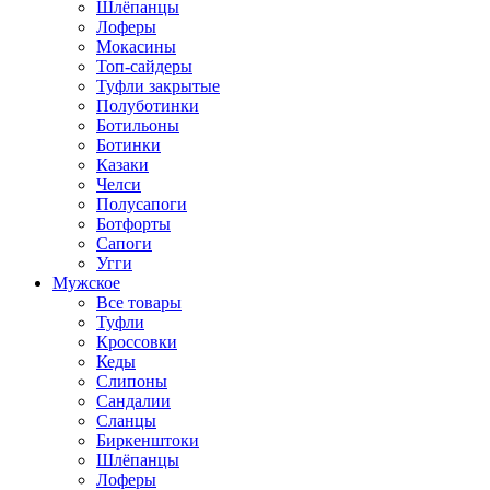
Шлёпанцы
Лоферы
Мокасины
Топ-сайдеры
Туфли закрытые
Полуботинки
Ботильоны
Ботинки
Казаки
Челси
Полусапоги
Ботфорты
Сапоги
Угги
Мужское
Все товары
Туфли
Кроссовки
Кеды
Слипоны
Сандалии
Сланцы
Биркенштоки
Шлёпанцы
Лоферы