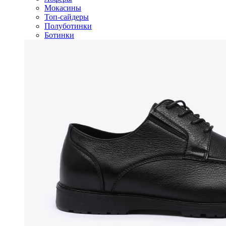
Мокасины
Топ-сайдеры
Полуботинки
Ботинки