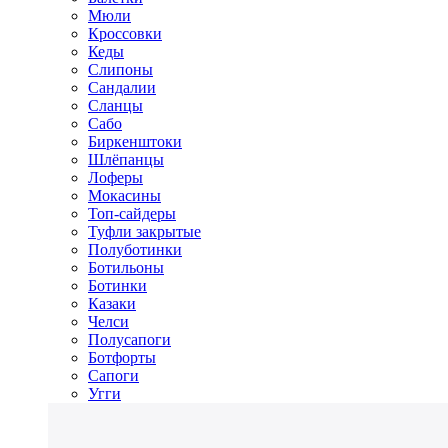
Мюли
Кроссовки
Кеды
Слипоны
Сандалии
Сланцы
Сабо
Биркенштоки
Шлёпанцы
Лоферы
Мокасины
Топ-сайдеры
Туфли закрытые
Полуботинки
Ботильоны
Ботинки
Казаки
Челси
Полусапоги
Ботфорты
Сапоги
Угги