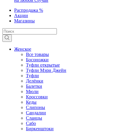
на любой случай
Распродажа %
Акции
Магазины
Женское
Все товары
Босоножки
Туфли открытые
Туфли Мэри Джейн
Туфли
Делёнки
Балетки
Мюли
Кроссовки
Кеды
Слипоны
Сандалии
Сланцы
Сабо
Биркенштоки