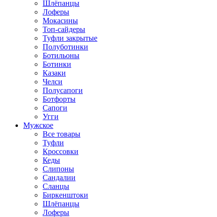
Шлёпанцы
Лоферы
Мокасины
Топ-сайдеры
Туфли закрытые
Полуботинки
Ботильоны
Ботинки
Казаки
Челси
Полусапоги
Ботфорты
Сапоги
Угги
Мужское
Все товары
Туфли
Кроссовки
Кеды
Слипоны
Сандалии
Сланцы
Биркенштоки
Шлёпанцы
Лоферы