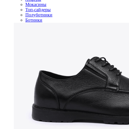
Мокасины
Топ-сайдеры
Полуботинки
Ботинки