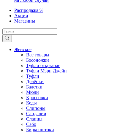
на любой случай
Распродажа %
Акции
Магазины
Женское
Все товары
Босоножки
Туфли открытые
Туфли Мэри Джейн
Туфли
Делёнки
Балетки
Мюли
Кроссовки
Кеды
Слипоны
Сандалии
Сланцы
Сабо
Биркенштоки