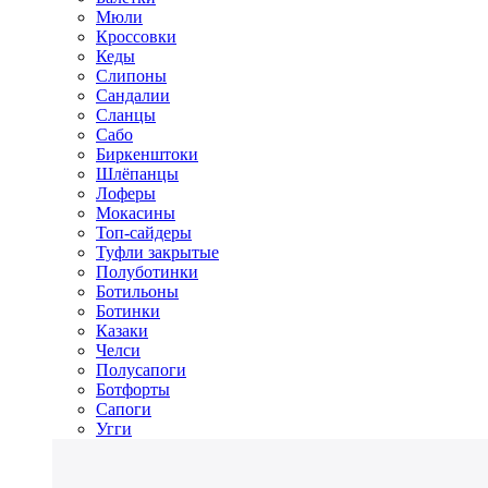
Мюли
Кроссовки
Кеды
Слипоны
Сандалии
Сланцы
Сабо
Биркенштоки
Шлёпанцы
Лоферы
Мокасины
Топ-сайдеры
Туфли закрытые
Полуботинки
Ботильоны
Ботинки
Казаки
Челси
Полусапоги
Ботфорты
Сапоги
Угги