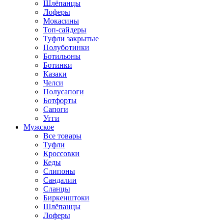
Шлёпанцы
Лоферы
Мокасины
Топ-сайдеры
Туфли закрытые
Полуботинки
Ботильоны
Ботинки
Казаки
Челси
Полусапоги
Ботфорты
Сапоги
Угги
Мужское
Все товары
Туфли
Кроссовки
Кеды
Слипоны
Сандалии
Сланцы
Биркенштоки
Шлёпанцы
Лоферы