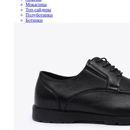
Мокасины
Топ-сайдеры
Полуботинки
Ботинки