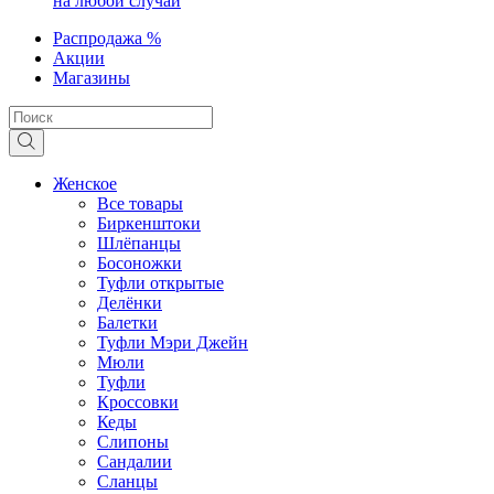
на любой случай
Распродажа %
Акции
Магазины
Женское
Все товары
Биркенштоки
Шлёпанцы
Босоножки
Туфли открытые
Делёнки
Балетки
Туфли Мэри Джейн
Мюли
Туфли
Кроссовки
Кеды
Слипоны
Сандалии
Сланцы