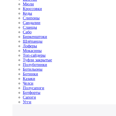
Мюли
Кроссовки
Кеды
Слипоны
Сандалии
Сланцы
Сабо
Биркенштоки
Шлёпанцы
Лоферы
Мокасины
Топ-сайдеры
Туфли закрытые
Полуботинки
Ботильоны
Ботинки
Казаки
Челси
Полусапоги
Ботфорты
Сапоги
Угги