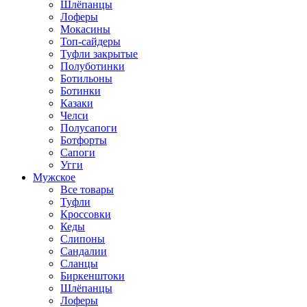
Шлёпанцы
Лоферы
Мокасины
Топ-сайдеры
Туфли закрытые
Полуботинки
Ботильоны
Ботинки
Казаки
Челси
Полусапоги
Ботфорты
Сапоги
Угги
Мужское
Все товары
Туфли
Кроссовки
Кеды
Слипоны
Сандалии
Сланцы
Биркенштоки
Шлёпанцы
Лоферы