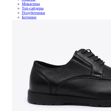
Мокасины
Топ-сайдеры
Полуботинки
Ботинки