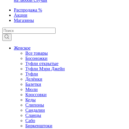
на любой случай
Распродажа %
Акции
Магазины
Женское
Все товары
Босоножки
Туфли открытые
Туфли Мэри Джейн
Туфли
Делёнки
Балетки
Мюли
Кроссовки
Кеды
Слипоны
Сандалии
Сланцы
Сабо
Биркенштоки