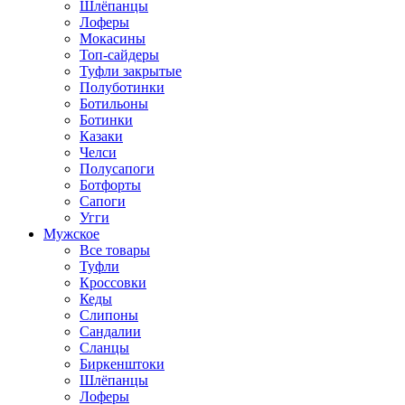
Шлёпанцы
Лоферы
Мокасины
Топ-сайдеры
Туфли закрытые
Полуботинки
Ботильоны
Ботинки
Казаки
Челси
Полусапоги
Ботфорты
Сапоги
Угги
Мужское
Все товары
Туфли
Кроссовки
Кеды
Слипоны
Сандалии
Сланцы
Биркенштоки
Шлёпанцы
Лоферы