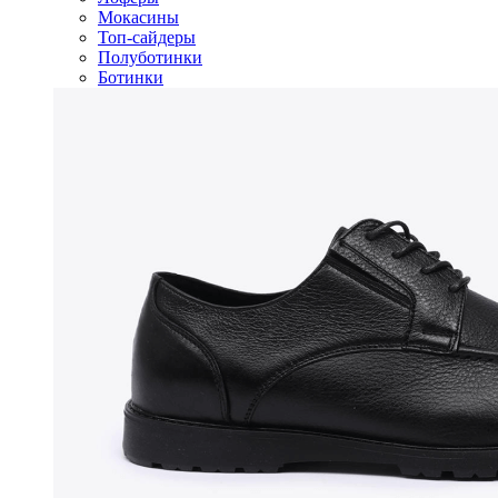
Мокасины
Топ-сайдеры
Полуботинки
Ботинки