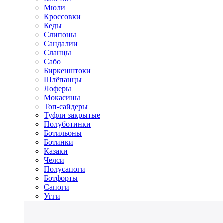
Мюли
Кроссовки
Кеды
Слипоны
Сандалии
Сланцы
Сабо
Биркенштоки
Шлёпанцы
Лоферы
Мокасины
Топ-сайдеры
Туфли закрытые
Полуботинки
Ботильоны
Ботинки
Казаки
Челси
Полусапоги
Ботфорты
Сапоги
Угги