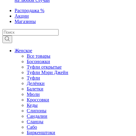
на любой случай
Распродажа %
Акции
Магазины
Женское
Все товары
Босоножки
Туфли открытые
Туфли Мэри Джейн
Туфли
Делёнки
Балетки
Мюли
Кроссовки
Кеды
Слипоны
Сандалии
Сланцы
Сабо
Биркенштоки