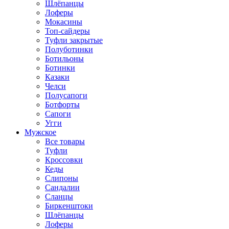
Шлёпанцы
Лоферы
Мокасины
Топ-сайдеры
Туфли закрытые
Полуботинки
Ботильоны
Ботинки
Казаки
Челси
Полусапоги
Ботфорты
Сапоги
Угги
Мужское
Все товары
Туфли
Кроссовки
Кеды
Слипоны
Сандалии
Сланцы
Биркенштоки
Шлёпанцы
Лоферы