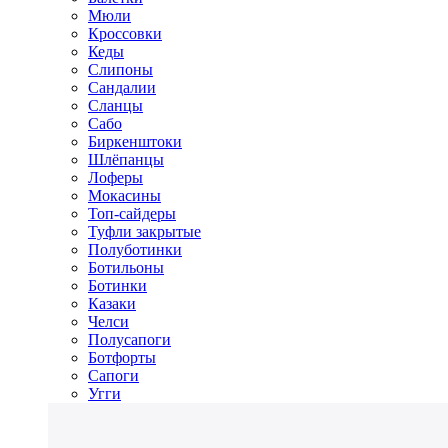
Мюли
Кроссовки
Кеды
Слипоны
Сандалии
Сланцы
Сабо
Биркенштоки
Шлёпанцы
Лоферы
Мокасины
Топ-сайдеры
Туфли закрытые
Полуботинки
Ботильоны
Ботинки
Казаки
Челси
Полусапоги
Ботфорты
Сапоги
Угги