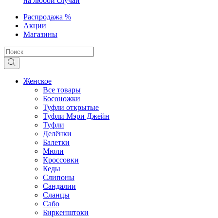
на любой случай
Распродажа %
Акции
Магазины
Женское
Все товары
Босоножки
Туфли открытые
Туфли Мэри Джейн
Туфли
Делёнки
Балетки
Мюли
Кроссовки
Кеды
Слипоны
Сандалии
Сланцы
Сабо
Биркенштоки