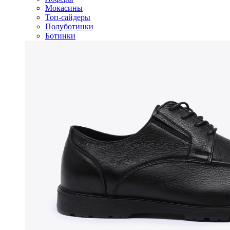
Мокасины
Топ-сайдеры
Полуботинки
Ботинки