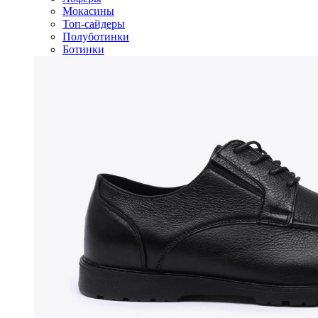
Мокасины
Топ-сайдеры
Полуботинки
Ботинки