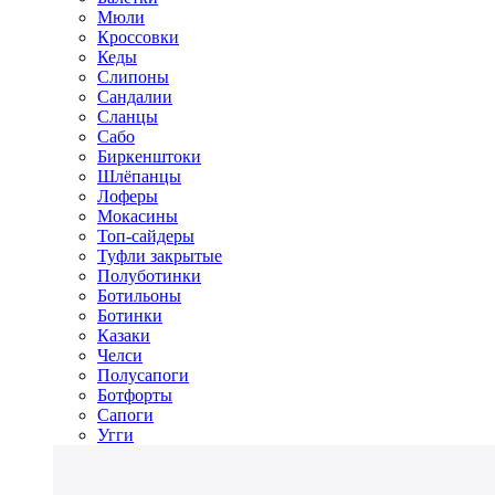
Мюли
Кроссовки
Кеды
Слипоны
Сандалии
Сланцы
Сабо
Биркенштоки
Шлёпанцы
Лоферы
Мокасины
Топ-сайдеры
Туфли закрытые
Полуботинки
Ботильоны
Ботинки
Казаки
Челси
Полусапоги
Ботфорты
Сапоги
Угги