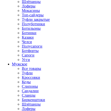
Шлёпанцы
Лоферы
Мокасины
Топ-сайдеры
Туфли закрытые
Полуботинки
Ботильоны
Ботинки
Казаки
Челси
Полусапоги
Ботфорты
Сапоги
Угги
Мужское
Все товары
Туфли
Кроссовки
Кеды
Слипоны
Сандалии
Сланцы
Биркенштоки
Шлёпанцы
Лоферы