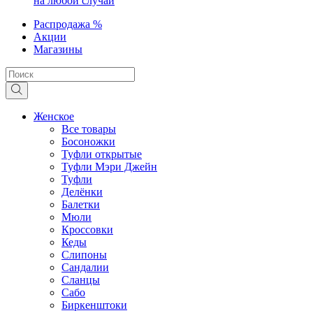
на любой случай
Распродажа %
Акции
Магазины
Женское
Все товары
Босоножки
Туфли открытые
Туфли Мэри Джейн
Туфли
Делёнки
Балетки
Мюли
Кроссовки
Кеды
Слипоны
Сандалии
Сланцы
Сабо
Биркенштоки