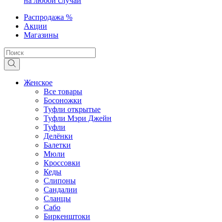
на любой случай
Распродажа %
Акции
Магазины
Женское
Все товары
Босоножки
Туфли открытые
Туфли Мэри Джейн
Туфли
Делёнки
Балетки
Мюли
Кроссовки
Кеды
Слипоны
Сандалии
Сланцы
Сабо
Биркенштоки