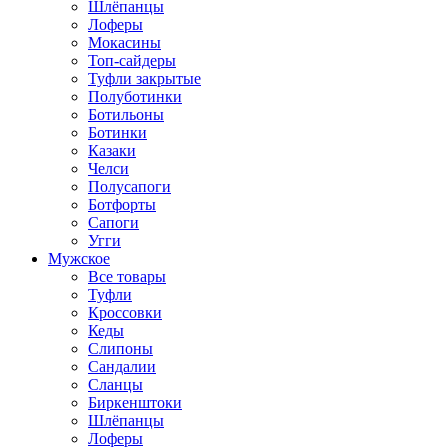
Шлёпанцы
Лоферы
Мокасины
Топ-сайдеры
Туфли закрытые
Полуботинки
Ботильоны
Ботинки
Казаки
Челси
Полусапоги
Ботфорты
Сапоги
Угги
Мужское
Все товары
Туфли
Кроссовки
Кеды
Слипоны
Сандалии
Сланцы
Биркенштоки
Шлёпанцы
Лоферы