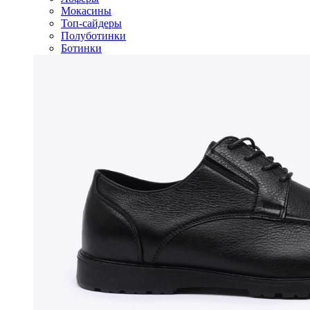
Мокасины
Топ-сайдеры
Полуботинки
Ботинки