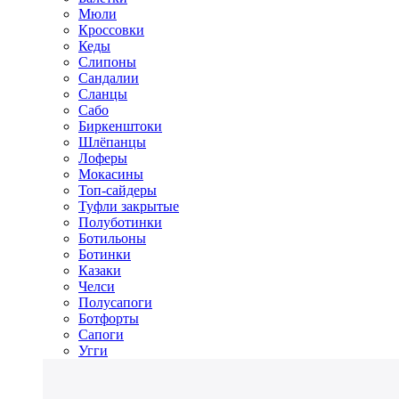
Мюли
Кроссовки
Кеды
Слипоны
Сандалии
Сланцы
Сабо
Биркенштоки
Шлёпанцы
Лоферы
Мокасины
Топ-сайдеры
Туфли закрытые
Полуботинки
Ботильоны
Ботинки
Казаки
Челси
Полусапоги
Ботфорты
Сапоги
Угги