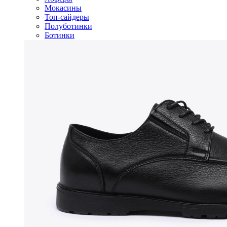
Мокасины
Топ-сайдеры
Полуботинки
Ботинки