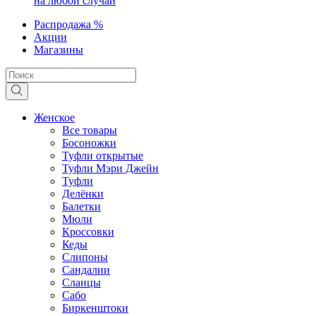
на любой случай
Распродажа %
Акции
Магазины
Женское
Все товары
Босоножки
Туфли открытые
Туфли Мэри Джейн
Туфли
Делёнки
Балетки
Мюли
Кроссовки
Кеды
Слипоны
Сандалии
Сланцы
Сабо
Биркенштоки