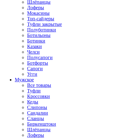
Шлёпанцы
Лоферы
Мокасины
Топ-сайдеры
Туфли закрытые
Полуботинки
Ботильоны
Ботинки
Казаки
Челси
Полусапоги
Ботфорты
Сапоги
Угги
Мужское
Все товары
Туфли
Кроссовки
Кеды
Слипоны
Сандалии
Сланцы
Биркенштоки
Шлёпанцы
Лоферы